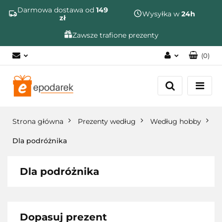
Szukaj
Darmowa dostawa od
149
Wysyłka w
24h
zł
Zawsze trafione prezenty
(
0
)
Zaloguj się
Zarejestruj się
Dodaj zgłoszenie
Strona główna
Prezenty według
Według hobby
Zgody cookies
Dla podróżnika
Dla podróżnika
Dopasuj prezent