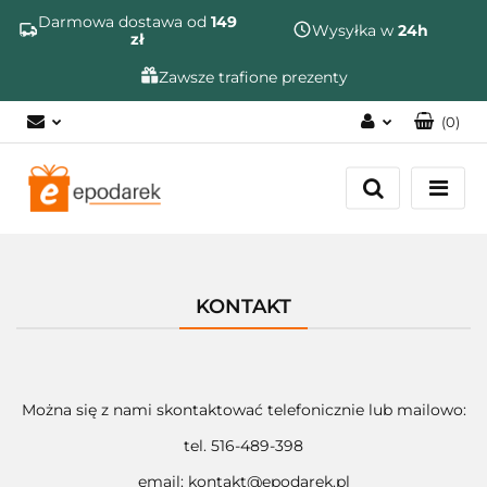
Szukaj
Darmowa dostawa od
149
Wysyłka w
24h
zł
Zawsze trafione prezenty
(
0
)
Zaloguj się
Zarejestruj się
Dodaj zgłoszenie
Zgody cookies
KONTAKT
Można się z nami skontaktować telefonicznie lub mailowo:
tel. 516-489-398
email: kontakt@epodarek.pl