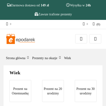
Szukaj
Darmowa dostawa od
149 zł
Wysyłka w
24h
Zawsze trafione prezenty
(
0
)
Zaloguj się
Zarejestruj się
Dodaj zgłoszenie
Zgody cookies
Strona główna
Prezenty na okazje
Wiek
Wiek
Prezent na
Prezent na 20
Prezent na 30
Osiemnastkę
urodziny
urodziny