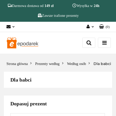
Szukaj
Darmowa dostawa od
149 zł
Wysyłka w
24h
Zawsze trafione prezenty
(
0
)
Zaloguj się
Zarejestruj się
Dodaj zgłoszenie
Zgody cookies
Dla babci
Strona główna
Prezenty według
Według osób
Dla babci
Dopasuj prezent