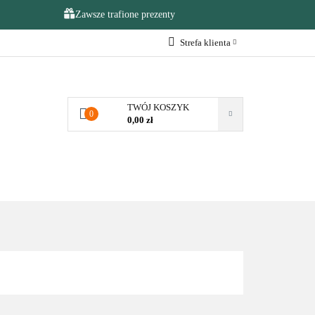
Zawsze trafione prezenty
Strefa klienta
NA OKAZJE
Zaloguj się
Zarejestruj się
TWÓJ KOSZYK
0
Dodaj zgłoszenie
0,00 zł
Zgody cookies
KAZJE
❤️ULUBIONE❤️