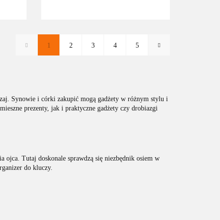
1
2
3
4
5
zaj. Synowie i córki zakupić mogą gadżety w różnym stylu i
eszne prezenty, jak i praktyczne gadżety czy drobiazgi
ia ojca. Tutaj doskonale sprawdzą się niezbędnik osiem w
rganizer do kluczy.