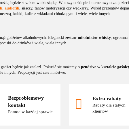
ścią będzie strzałem w dziesiątkę. W naszym sklepie internetowym znajdziec
ch
,
audiofili
, siłaczy, fanów motoryzacji czy wędkarzy. Wśród prezentów do
łoneczną, kubki, kufle z wkładami chłodzącymi i wiele, wiele innych.
knąć gadżetów alkoholowych. Elegancki
zestaw miłośników whisky
, ogromna 
pociski do drinków i wiele, wiele innych.
 gadżet będzie jak znalazł. Pokusić się możemy o
pendrive w kształcie gaśnic
le innych. Propozycji jest całe mnóstwo.
Bezproblemowy
Extra rabaty
kontakt
Rabaty dla stałych
klientów
Pomoc w każdej sprawie