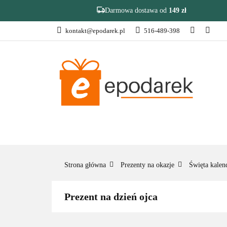
Darmowa dostawa od
149 zł
kontakt@epodarek.pl
516-489-398
DZIEŃ OJCA
Z
❤️ULUBIONE❤️
DZIEŃ OJCA
ZAKOŃCZENIE R
Strona główna
Prezenty na okazje
Święta kale
Prezent na dzień ojca