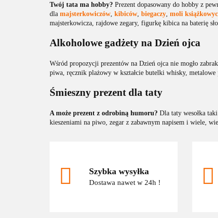
Twój tata ma hobby?
Prezent dopasowany do hobby z pewno
dla
majsterkowiczów
,
kibiców
,
biegaczy
,
moli książkowy
majsterkowicza, rajdowe zegary, figurkę kibica na baterię s
Alkoholowe gadżety na Dzień ojca
Wśród propozycji prezentów na Dzień ojca nie mogło zabra
piwa, ręcznik plażowy w kształcie butelki whisky, metalowe 
Śmieszny prezent dla taty
A może prezent z odrobiną humoru?
Dla taty wesołka taki
kieszeniami na piwo, zegar z zabawnym napisem i wiele, wie
Szybka wysyłka
Dostawa nawet w 24h !