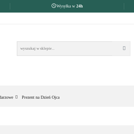
Wysyłka w
24h
AKOŃCZENIE ROKU SZKOLNEGO
PREZENTY DLA
OKU SZKOLNEGO
PREZENTY DLA
NA O
ndarzowe
Prezent na Dzień Ojca