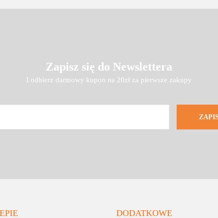
Zapisz się do Newslettera
I odbierz darmowy kupon na 20zł za pierwsze zakupy
EPIE
DODATKOWE