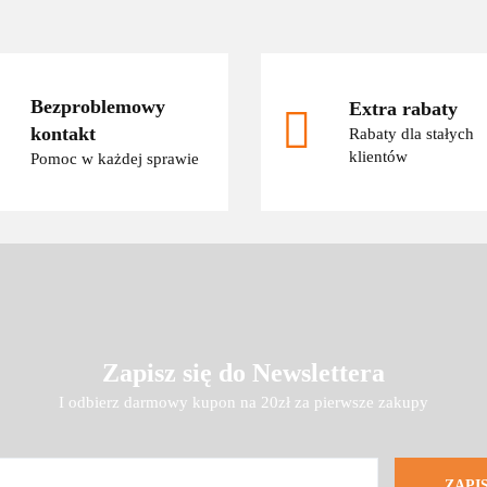
Bezproblemowy
Extra rabaty
kontakt
Rabaty dla stałych
klientów
Pomoc w każdej sprawie
Zapisz się do Newslettera
I odbierz darmowy kupon na 20zł za pierwsze zakupy