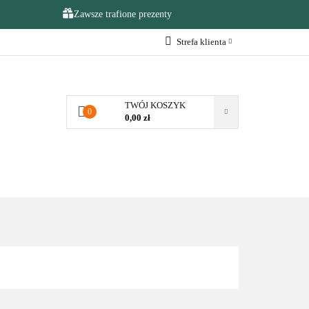
Zawsze trafione prezenty
Strefa klienta
NA OKAZJE
Zaloguj się
Zarejestruj się
TWÓJ KOSZYK
0
Dodaj zgłoszenie
0,00 zł
Zgody cookies
KAZJE
❤️ULUBIONE❤️