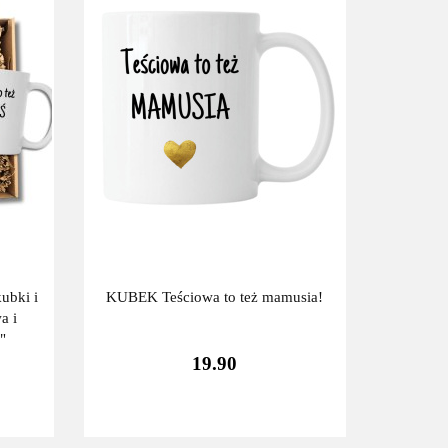
bki i
KUBEK Teściowa to też mamusia!
a i
""
19.90