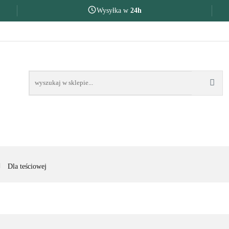
Wysyłka w
24h
AKOŃCZENIE ROKU SZKOLNEGO
PREZENTY DLA
OKU SZKOLNEGO
PREZENTY DLA
NA O
Dla teściowej