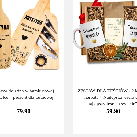
staw do wina w bambusowej
ZESTAW DLA TEŚCIÓW - 2 ku
telce – prezent dla teściowej
herbata ""Najlepsza teściow
najlepszy teść na świecie
79.90
59.90