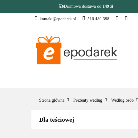
Darmowa dostawa od
149 zł
kontakt@epodarek.pl
516-489-398
DZIEŃ OJCA
Z
❤️ULUBIONE❤️
DZIEŃ OJCA
ZAKOŃCZENIE R
Strona główna
Prezenty według
Według osób
Dla teściowej