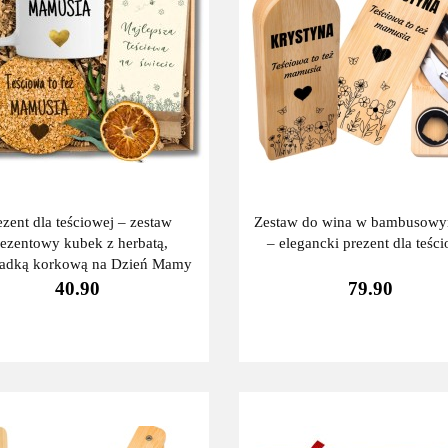
ezent dla teściowej – zestaw
Zestaw do wina w bambusowy
rezentowy kubek z herbatą,
– elegancki prezent dla teśc
ładką korkową na Dzień Mamy
40.90
79.90