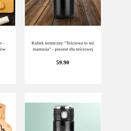
m -
Kubek termiczny "Teściowa to też
iów
mamusia" - prezent dla teściowej
59.90