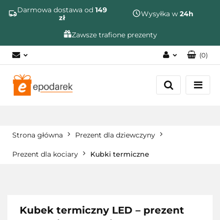
Szukaj
Darmowa dostawa od
149
Wysyłka w
24h
zł
Zawsze trafione prezenty
(
0
)
Zaloguj się
Zarejestruj się
Dodaj zgłoszenie
Zgody cookies
Strona główna
Prezent dla dziewczyny
Prezent dla kociary
Kubki termiczne
Kubek termiczny LED – prezent