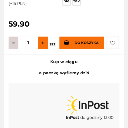
nie
tak
(+15 PLN)
59.90
DO KOSZYKA
szt.
Do
Kup w ciągu
przecho
a paczkę wyślemy dziś
InPost
do godziny 13:00