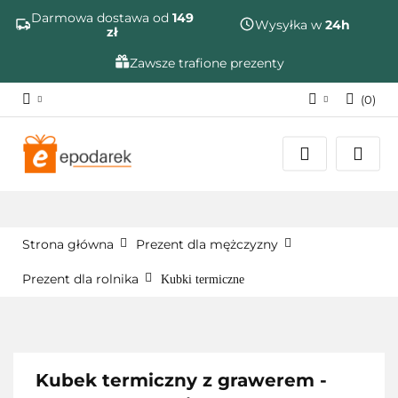
Szukaj
Darmowa dostawa od
149
Wysyłka w
24h
zł
Zawsze trafione prezenty
(
0
)
Zaloguj się
Zarejestruj się
Dodaj zgłoszenie
Zgody cookies
Strona główna
Prezent dla mężczyzny
Prezent dla rolnika
Kubki termiczne
Kubek termiczny z grawerem -