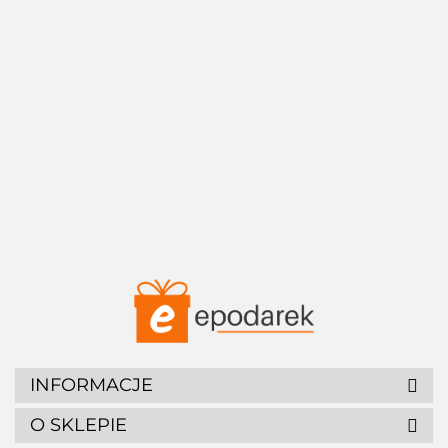
prezent
- prezent
tyka" -
mamusia"
dla szefa
dla teścia
prezent
- prezent
na święta
dla
dla
elektryka
teściowej
INFORMACJE
O SKLEPIE