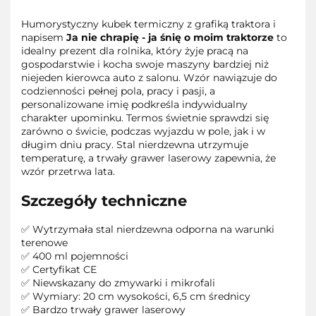
Humorystyczny kubek termiczny z grafiką traktora i
napisem
Ja nie chrapię - ja śnię o moim traktorze
to
idealny prezent dla rolnika, który żyje pracą na
gospodarstwie i kocha swoje maszyny bardziej niż
niejeden kierowca auto z salonu. Wzór nawiązuje do
codzienności pełnej pola, pracy i pasji, a
personalizowane imię podkreśla indywidualny
charakter upominku. Termos świetnie sprawdzi się
zarówno o świcie, podczas wyjazdu w pole, jak i w
długim dniu pracy. Stal nierdzewna utrzymuje
temperaturę, a trwały grawer laserowy zapewnia, że
wzór przetrwa lata.
Szczegóły techniczne
✅ Wytrzymała stal nierdzewna odporna na warunki
terenowe
✅ 400 ml pojemności
✅ Certyfikat CE
✅ Niewskazany do zmywarki i mikrofali
✅ Wymiary: 20 cm wysokości, 6,5 cm średnicy
✅ Bardzo trwały grawer laserowy