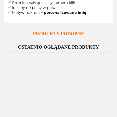
✅ Szczelna nakrętka z systemem klik
✅ Idealny do pracy w polu
✅ Motyw traktora +
personalizowane imię
PRODUKTY PODOBNE
OSTATNIO OGLĄDANE PRODUKTY
Kubek
Kubek
Kubek
Kubek
termiczny
termiczny
termiczny
termiczny
"Super
"Teściu to
"Elektryka
"Teściowa
Szef" -
też tatuś"
59.90
59.90
prąd nie
59.90
to też
59.90