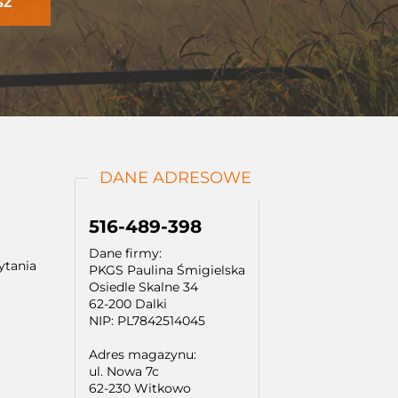
DANE ADRESOWE
516-489-398
Dane firmy:
ytania
PKGS Paulina Śmigielska
Osiedle Skalne 34
62-200 Dalki
NIP: PL7842514045
Adres magazynu:
ul. Nowa 7c
62-230 Witkowo