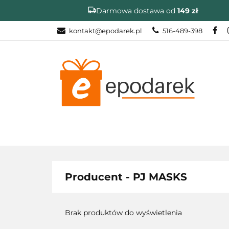
Darmowa dostawa od
149 zł
kontakt@epodarek.pl
516-489-398
DZIEŃ OJCA
NA OKAZJE
DZIEŃ OJCA
ZAKOŃCZENIE R
Producent - PJ MASKS
Brak produktów do wyświetlenia