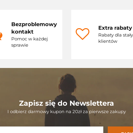
Bezproblemowy
Extra rabaty
kontakt
Rabaty dla stał
Pomoc w każdej
klientów
sprawie
Zapisz się do Newslettera
I odbierz darmowy kupon na 20zł za pierwsze zakupy