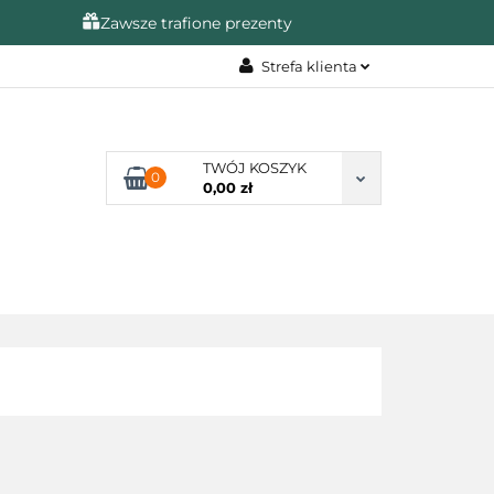
Zawsze trafione prezenty
Strefa klienta
A
Zaloguj się
Zarejestruj się
TWÓJ KOSZYK
0
Dodaj zgłoszenie
0,00 zł
Zgody cookies
KAZJE
❤️ULUBIONE❤️