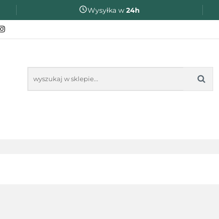
Wysyłka w
24h
ZAKOŃCZENIE ROKU SZKOLNEGO
PREZENTY DL
❤️ULUBIONE❤️
OKU SZKOLNEGO
PREZENTY DLA
NA O