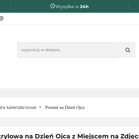
Wysyłka w
24h
ZAKOŃCZENIE ROKU SZKOLNEGO
PREZENTY DL
❤️ULUBIONE❤️
OKU SZKOLNEGO
PREZENTY DLA
NA O
ęta kalendarzowe
Prezent na Dzień Ojca
rylowa na Dzień Ojca z Miejscem na Zdjęc