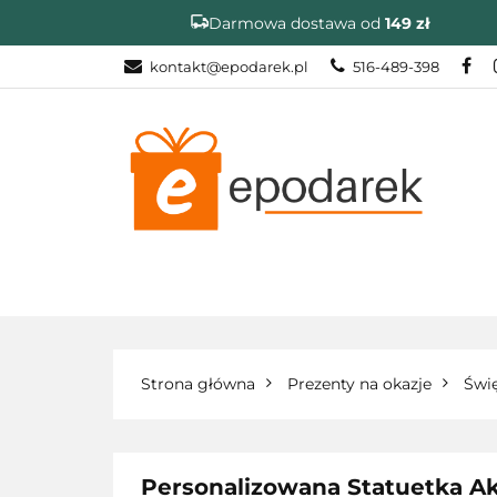
Darmowa dostawa od
149 zł
kontakt@epodarek.pl
516-489-398
DZIEŃ OJCA
NA OKAZJE
DZIEŃ OJCA
ZAKOŃCZENIE R
Strona główna
Prezenty na okazje
Świ
Personalizowana Statuetka Ak