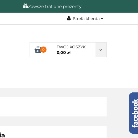
Zawsze trafione prezenty
Strefa klienta
A
Zaloguj się
Zarejestruj się
TWÓJ KOSZYK
0
Dodaj zgłoszenie
0,00 zł
Zgody cookies
KAZJE
❤️ULUBIONE❤️
ia