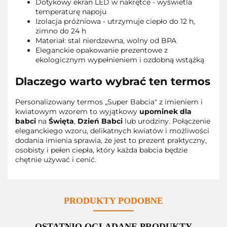
Dotykowy ekran LED w nakrętce - wyświetla
temperaturę napoju
Izolacja próżniowa - utrzymuje ciepło do 12 h,
zimno do 24 h
Materiał: stal nierdzewna, wolny od BPA
Eleganckie opakowanie prezentowe z
ekologicznym wypełnieniem i ozdobną wstążką
Dlaczego warto wybrać ten termos
Personalizowany termos „Super Babcia" z imieniem i
kwiatowym wzorem to wyjątkowy
upominek dla
babci
na
Święta
,
Dzień Babci
lub urodziny. Połączenie
eleganckiego wzoru, delikatnych kwiatów i możliwości
dodania imienia sprawia, że jest to prezent praktyczny,
osobisty i pełen ciepła, który każda babcia będzie
chętnie używać i cenić.
PRODUKTY PODOBNE
OSTATNIO OGLĄDANE PRODUKTY