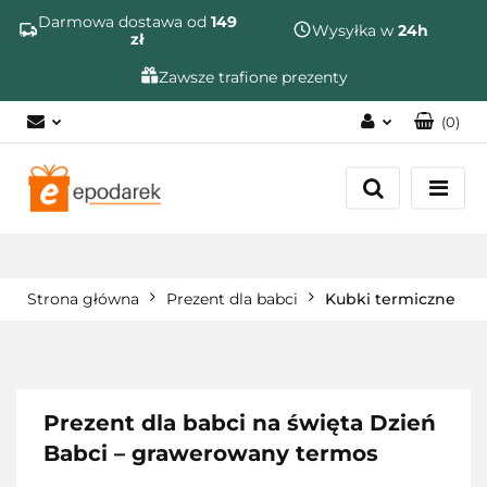
Szukaj
Darmowa dostawa od
149
Wysyłka w
24h
zł
Zawsze trafione prezenty
(
0
)
Zaloguj się
Zarejestruj się
Dodaj zgłoszenie
Zgody cookies
Strona główna
Prezent dla babci
Kubki termiczne
Prezent dla babci na święta Dzień
Babci – grawerowany termos