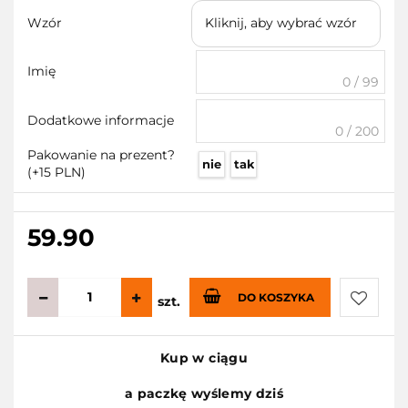
Wzór
Kliknij, aby wybrać wzór
Imię
0 / 99
Dodatkowe informacje
0 / 200
Pakowanie na prezent?
nie
tak
(+15 PLN)
59.90
DO KOSZYKA
szt.
Do
Kup w ciągu
przecho
a paczkę wyślemy dziś