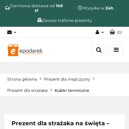
Szukaj
Darmowa dostawa od
149
Wysyłka w
24h
zł
Zawsze trafione prezenty
(
0
)
Zaloguj się
Zarejestruj się
Dodaj zgłoszenie
Zgody cookies
Strona główna
Prezent dla mężczyzny
Prezent dla strażaka
Kubki termiczne
Prezent dla strażaka na święta –