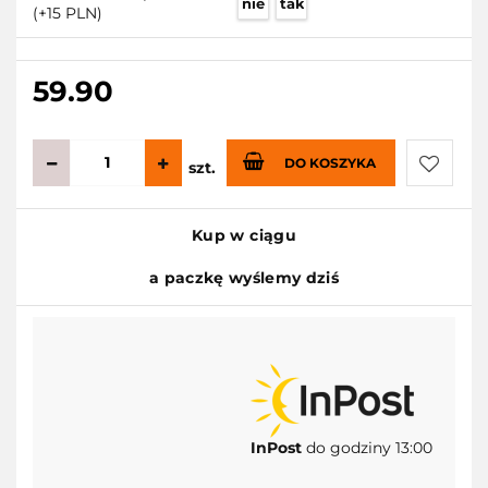
nie
tak
(+15 PLN)
59.90
DO KOSZYKA
szt.
Do
Kup w ciągu
przecho
a paczkę wyślemy dziś
InPost
do godziny 13:00