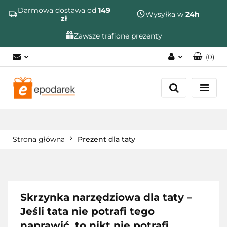
Szukaj
Darmowa dostawa od
149
Wysyłka w
24h
zł
Zawsze trafione prezenty
(
0
)
Zaloguj się
Zarejestruj się
Dodaj zgłoszenie
Zgody cookies
Strona główna
Prezent dla taty
Skrzynka narzędziowa dla taty –
Jeśli tata nie potrafi tego
naprawić, to nikt nie potrafi