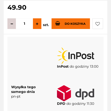
49.90
DO KOSZYKA
szt.
Do
przecho
InPost
do godziny 13:00
Wysyłka tego
samego dnia
pn-pt
DPD
do godziny 11:30