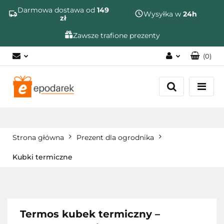
Szukaj
Darmowa dostawa od
149
Wysyłka w
24h
zł
Zawsze trafione prezenty
(
0
)
Zaloguj się
Zarejestruj się
Dodaj zgłoszenie
Zgody cookies
Strona główna
Prezent dla ogrodnika
Kubki termiczne
Termos kubek termiczny –