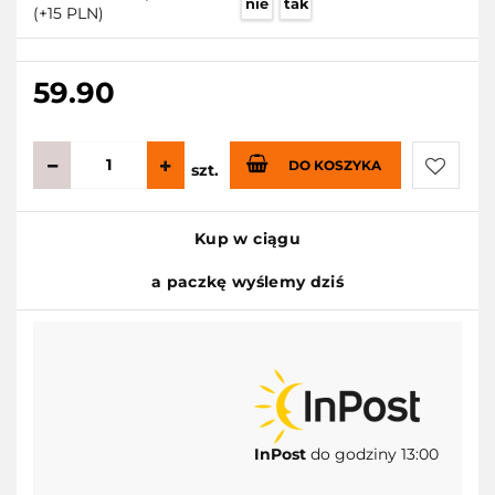
nie
tak
(+15 PLN)
59.90
DO KOSZYKA
szt.
Do
Kup w ciągu
przecho
a paczkę wyślemy dziś
InPost
do godziny 13:00