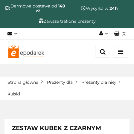
Szukaj
Darmowa dostawa od
149
Wysyłka w
24h
zł
Zawsze trafione prezenty
(
0
)
Zaloguj się
Zarejestruj się
Dodaj zgłoszenie
Zgody cookies
Strona główna
Prezenty dla
Prezenty dla niej
Kubki
ZESTAW KUBEK Z CZARNYM