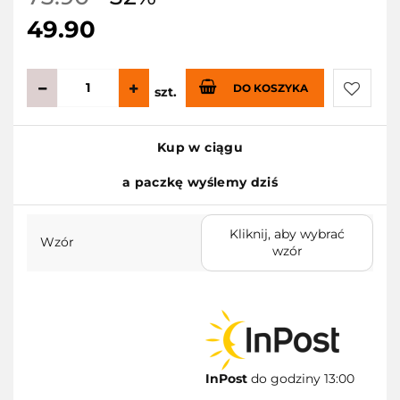
49.90
DO KOSZYKA
szt.
Do
Kup w ciągu
przecho
a paczkę wyślemy dziś
Kliknij, aby wybrać
Wzór
wzór
InPost
do godziny 13:00