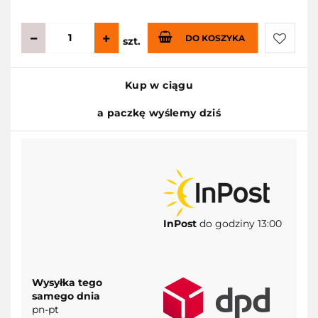
DO KOSZYKA
szt.
Do
Kup w ciągu
przecho
a paczkę wyślemy dziś
InPost
do godziny 13:00
Wysyłka tego
samego dnia
pn-pt