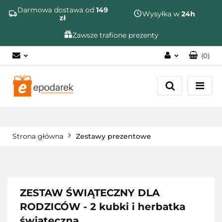
Szukaj
Darmowa dostawa od
149
Wysyłka w
24h
zł
Zawsze trafione prezenty
(
0
)
Zaloguj się
Zarejestruj się
Dodaj zgłoszenie
Zgody cookies
Strona główna
Zestawy prezentowe
ZESTAW ŚWIĄTECZNY DLA
RODZICÓW - 2 kubki i herbatka
świąteczna