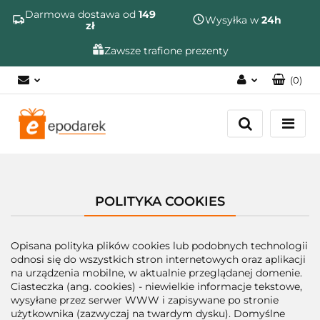
Szukaj
Darmowa dostawa od
149
Wysyłka w
24h
zł
Zawsze trafione prezenty
(
0
)
Zaloguj się
Zarejestruj się
Dodaj zgłoszenie
Zgody cookies
POLITYKA COOKIES
Opisana polityka plików cookies lub podobnych technologii
odnosi się do wszystkich stron internetowych oraz aplikacji
na urządzenia mobilne, w aktualnie przeglądanej domenie.
Ciasteczka (ang. cookies) - niewielkie informacje tekstowe,
wysyłane przez serwer WWW i zapisywane po stronie
użytkownika (zazwyczaj na twardym dysku). Domyślne