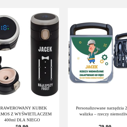
GRAWEROWANY KUBEK
Personalizowane narzędzia 2
RMOS Z WYŚWIETLACZEM
walizka – rzeczy niemożli
400ml DLA NIEGO
59.90
79.90