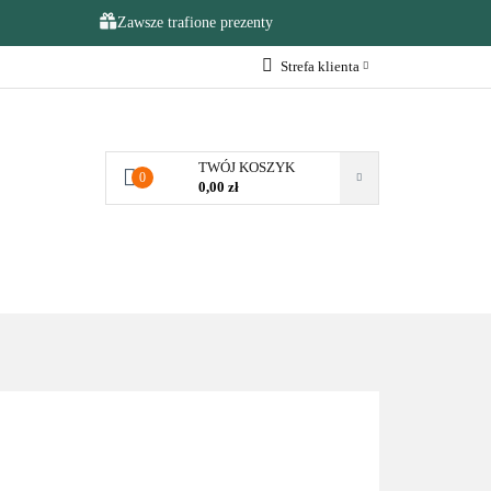
Zawsze trafione prezenty
Strefa klienta
NA OKAZJE
Zaloguj się
Zarejestruj się
TWÓJ KOSZYK
0
Dodaj zgłoszenie
0,00 zł
Zgody cookies
KAZJE
❤️ULUBIONE❤️