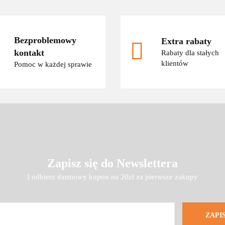
Bezproblemowy
Extra rabaty
kontakt
Rabaty dla stałych
klientów
Pomoc w każdej sprawie
Zapisz się do Newslettera
I odbierz darmowy kupon na 20zł za pierwsze zakupy