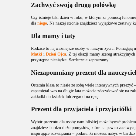
Zachwyć swoją drugą połówkę
Czy istnieje taki dzień w roku, w którym za pomocą feno
dla
niego
. Na naszej stronie znajdziesz wyjątkowe zestawy k
Dla mamy i taty
Rodzice to najważniejsze osoby w naszym życiu. Pomagają
Matki
i
Dzień Ojca
. Z tej okazji mamy szereg atrakcyjnyc
przystępne pieniądze. Serdecznie zapraszamy!
Niezapomniany prezent dla nauczycie
Ostatnia klasa to niesie ze sobą wiele intensywnych przeży
zapamiętał was na długie lata możecie zdecydować się na z
zakładki do książek lub zegarki na rękę.
Prezent dla przyjaciela i przyjaciółki
Wybór prezentu dla osoby nam bliskiej może bywać proble
znajdziesz bardzo dużo pomysłów, które na pewno zachwycą
inspirujące rozwiązania – podarunki możesz nabyć w bardz