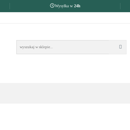
Wysyłka w
24h
AKOŃCZENIE ROKU SZKOLNEGO
PREZENTY DLA
OKU SZKOLNEGO
PREZENTY DLA
NA O