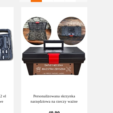
2 el
Personalizowana skrzynka
we
narzędziowa na rzeczy ważne
49.90