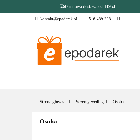
Darmowa dostawa od
149 zł
kontakt@epodarek.pl
516-489-398
DZIEŃ OJCA
Z
❤️ULUBIONE❤️
DZIEŃ OJCA
ZAKOŃCZENIE R
Strona główna
Prezenty według
Osoba
Osoba