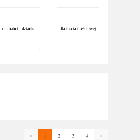
dla babci i dziadka
dla teścia i teściowej
1
2
3
4