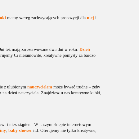
nki
mamy szereg zachwycających propozycji dla
niej
i
Oni też mają zarezerwowane dwa dni w roku:
Dzień
ferujemy Ci niesamowite, kreatywne pomysły za bardzo
nie z ulubionym
nauczycielem
może bywać trudne – żeby
na dzień nauczyciela. Znajdziesz u nas kreatywne kubki,
owi i niezastąpieni. W naszym sklepie internetowym
iny
,
baby shower
itd. Oferujemy nie tylko kreatywne,