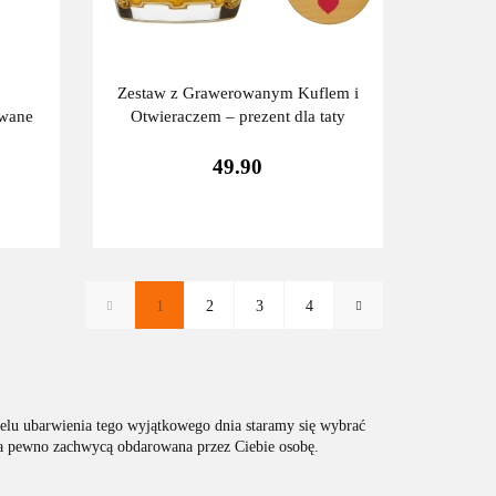
Zestaw z Grawerowanym Kuflem i
owane
Otwieraczem – prezent dla taty
49.90
1
2
3
4
elu ubarwienia tego wyjątkowego dnia staramy się wybrać
na pewno zachwycą obdarowana przez Ciebie osobę.