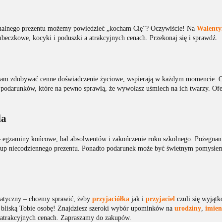
menalnego prezentu możemy powiedzieć „kocham Cię”? Oczywiście! Na
Walenty
ubeczkowe, kocyki i poduszki a atrakcyjnych cenach. Przekonaj się i sprawdź.
 nam zdobywać cenne doświadczenie życiowe, wspierają w każdym momencie. 
h podarunków, które na pewno sprawią, że wywołasz uśmiech na ich twarzy. O
la
ć – egzaminy końcowe, bal absolwentów i zakończenie roku szkolnego. Pożegna
akup niecodziennego prezentu. Ponadto podarunek może być świetnym pomysłem 
matyczny – chcemy sprawić, żeby
przyjaciółka
jak i
przyjaciel
czuli się wyjątk
 bliską Tobie osobę! Znajdziesz szeroki wybór upominków na
urodziny
,
imien
o atrakcyjnych cenach. Zapraszamy do zakupów.