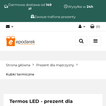
Szukaj
Darmowa dostawa od
149
Wysyłka w
24h
zł
Zawsze trafione prezenty
(
0
)
Zaloguj się
Zarejestruj się
Dodaj zgłoszenie
Zgody cookies
Strona główna
Prezent dla mężczyzny
Kubki termiczne
Termos LED - prezent dla