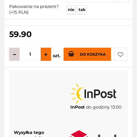
Pakowanie na prezent?
nie
tak
(+15 PLN)
59.90
DO KOSZYKA
szt.
Do
przecho
InPost
do godziny 13:00
Wysyłka tego