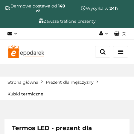
Szukaj
Darmowa dostawa od
149
Wysyłka w
24h
zł
Zawsze trafione prezenty
(
0
)
Zaloguj się
Zarejestruj się
Dodaj zgłoszenie
Zgody cookies
Strona główna
Prezent dla mężczyzny
Kubki termiczne
Termos LED - prezent dla