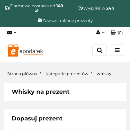
Szukaj
Darmowa dostawa od
149
Wysyłka w
24h
zł
Zawsze trafione prezenty
(
0
)
Zaloguj się
Zarejestruj się
Dodaj zgłoszenie
Zgody cookies
Strona główna
Kategorie prezentów
whisky
Whisky na prezent
Dopasuj prezent