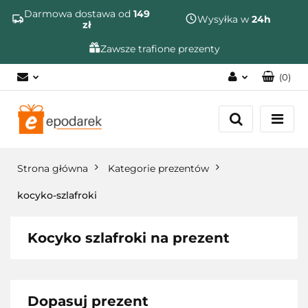
Szukaj
Darmowa dostawa od
149
Wysyłka w
24h
zł
Zawsze trafione prezenty
(
0
)
Zaloguj się
Zarejestruj się
Dodaj zgłoszenie
Strona główna
Kategorie prezentów
Zgody cookies
kocyko-szlafroki
Kocyko szlafroki na prezent
Dopasuj prezent