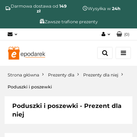
Szukaj
Darmowa dostawa od
149
Wysyłka w
24h
zł
Zawsze trafione prezenty
(
0
)
Zaloguj się
Zarejestruj się
Dodaj zgłoszenie
Strona główna
Prezenty dla
Prezenty dla niej
Zgody cookies
Poduszki i poszewki
Poduszki i poszewki - Prezent dla
niej