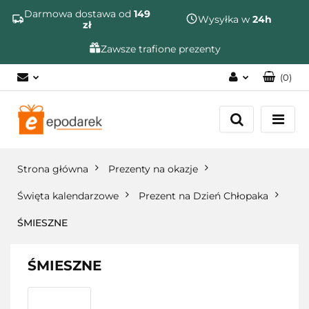
Szukaj
Darmowa dostawa od
149
Wysyłka w
24h
zł
Zawsze trafione prezenty
(
0
)
Zaloguj się
Zarejestruj się
Dodaj zgłoszenie
Strona główna
Prezenty na okazje
Zgody cookies
Święta kalendarzowe
Prezent na Dzień Chłopaka
ŚMIESZNE
ŚMIESZNE