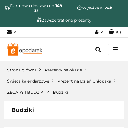
Szukaj
Darmowa dostawa od
149
Wysyłka w
24h
zł
Zawsze trafione prezenty
(
0
)
Zaloguj się
Zarejestruj się
Dodaj zgłoszenie
Strona główna
Prezenty na okazje
Zgody cookies
Święta kalendarzowe
Prezent na Dzień Chłopaka
ZEGARY I BUDZIKI
Budziki
Budziki