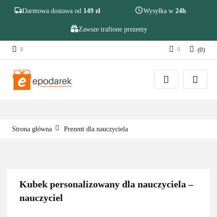
Szukaj
Darmowa dostawa od
149 zł
Wysyłka w
24h
Zawsze trafione prezenty
(
0
)
Zaloguj się
Zarejestruj się
Dodaj zgłoszenie
Zgody cookies
Strona główna
Prezent dla nauczyciela
Kubek personalizowany dla nauczyciela –
nauczyciel