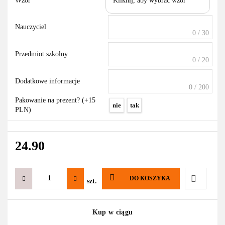
Wzór
Kliknij, aby wybrać wzór
Nauczyciel
0 / 30
Przedmiot szkolny
0 / 20
Dodatkowe informacje
0 / 200
Pakowanie na prezent? (+15
nie
tak
PLN)
24.90
DO KOSZYKA
szt.
Do
Kup w ciągu
przechowa