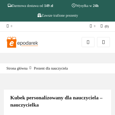
Szukaj
Darmowa dostawa od
149 zł
Wysyłka w
24h
Zawsze trafione prezenty
(
0
)
Zaloguj się
Zarejestruj się
Dodaj zgłoszenie
Zgody cookies
Strona główna
Prezent dla nauczyciela
Kubek personalizowany dla nauczyciela –
nauczycielka