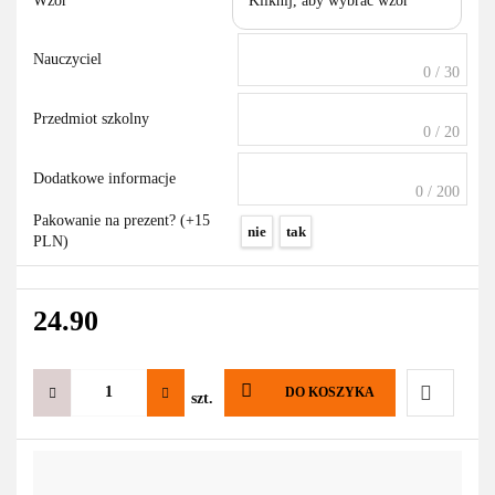
Wzór
Kliknij, aby wybrać wzór
Nauczyciel
0 / 30
Przedmiot szkolny
0 / 20
Dodatkowe informacje
0 / 200
Pakowanie na prezent? (+15
nie
tak
PLN)
24.90
DO KOSZYKA
szt.
Do
przechowa