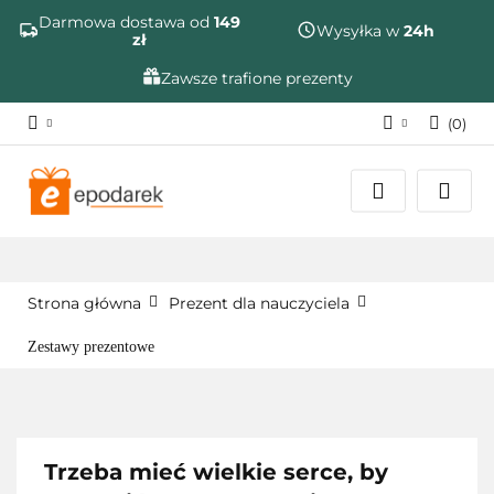
Szukaj
Darmowa dostawa od
149
Wysyłka w
24h
zł
Zawsze trafione prezenty
(
0
)
Zaloguj się
Zarejestruj się
Dodaj zgłoszenie
Zgody cookies
Strona główna
Prezent dla nauczyciela
Zestawy prezentowe
Trzeba mieć wielkie serce, by