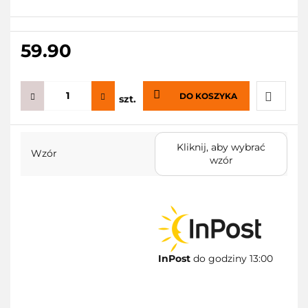
59.90
DO KOSZYKA
szt.
Do
Kliknij, aby wybrać
Wzór
przecho
wzór
InPost
do godziny 13:00