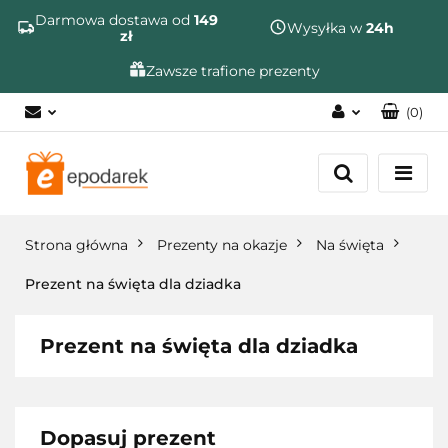
Szukaj
Darmowa dostawa od
149
Wysyłka w
24h
zł
Zawsze trafione prezenty
(
0
)
Zaloguj się
Zarejestruj się
Dodaj zgłoszenie
Strona główna
Prezenty na okazje
Na święta
Zgody cookies
Prezent na święta dla dziadka
Prezent na święta dla dziadka
Dopasuj prezent