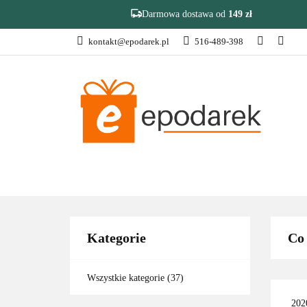
Darmowa dostawa od
149 zł
kontakt@epodarek.pl
516-489-398
DZIEŃ OJCA
Z
❤️ULUBIONE❤️
DZIEŃ OJCA
ZAKOŃCZENIE R
Kategorie
Co 
Wszystkie kategorie
(37)
202