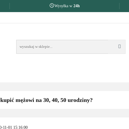
Wysyłka w
24h
AKOŃCZENIE ROKU SZKOLNEGO
PREZENTY DLA
OKU SZKOLNEGO
PREZENTY DLA
NA O
kupić mężowi na 30, 40, 50 urodziny?
0-11-01 15:16:00