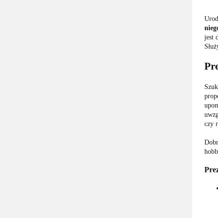
Urod
nieg
jest 
Służ
Pr
Szuk
prop
upom
uwzg
czy 
Dobr
hobb
Pre