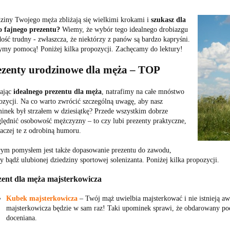
ziny Twojego męża zbliżają się wielkimi krokami i
szukasz dla
o fajnego prezentu?
Wiemy, że wybór tego idealnego drobiazgu
dość trudny - zwłaszcza, że niektórzy z panów są bardzo kapryśni.
ymy pomocą! Poniżej kilka propozycji. Zachęcamy do lektury!
ezenty urodzinowe dla męża ‒ TOP
ając
idealnego prezentu dla męża
, natrafimy na całe mnóstwo
ozycji. Na co warto zwrócić szczególną uwagę, aby nasz
inek był strzałem w dziesiątkę? Przede wszystkim dobrze
lędnić osobowość mężczyzny ‒ to czy lubi prezenty praktyczne,
raczej te z odrobiną humoru.
ym pomysłem jest także dopasowanie prezentu do zawodu,
y bądź ulubionej dziedziny sportowej solenizanta. Poniżej kilka propozycji.
zent dla męża majsterkowicza
Kubek majsterkowicza
‒ Twój mąż uwielbia majsterkować i nie istnieją awa
majsterkowicza będzie w sam raz! Taki upominek sprawi, że obdarowany poczu
doceniana.