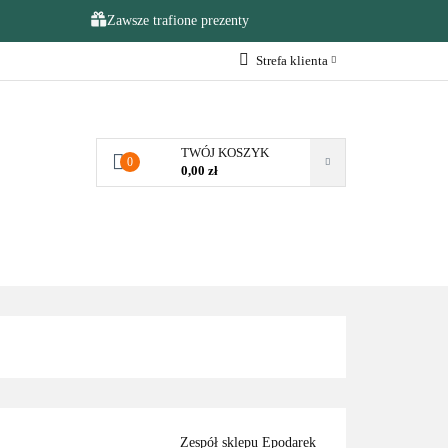
Zawsze trafione prezenty
Strefa klienta
NA OKAZJE
Zaloguj się
Zarejestruj się
TWÓJ KOSZYK
0
Dodaj zgłoszenie
0,00 zł
Zgody cookies
KAZJE
❤️ULUBIONE❤️
Zespół sklepu Epodarek