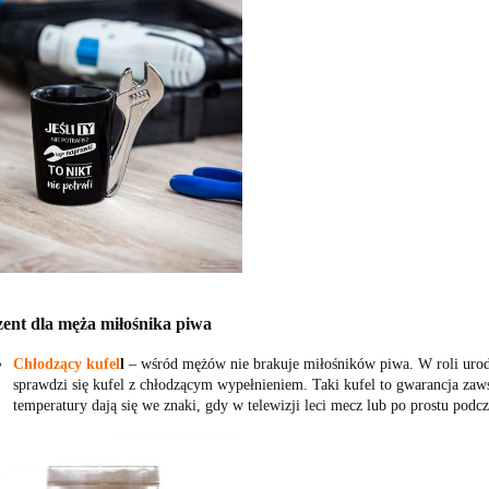
zent dla męża miłośnika piwa
Chłodzący kufel
l
‒ wśród mężów nie brakuje miłośników piwa. W roli urod
sprawdzi się kufel z chłodzącym wypełnieniem. Taki kufel to gwarancja zaw
temperatury dają się we znaki, gdy w telewizji leci mecz lub po prostu podc