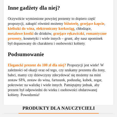
Inne gadżety dla niej?
Oczywiście wymienione powyżej prezenty to dopiero część
propozycji, zakupić również możemy
biżuterię
,
grzejące
kapcie
,
kieliszki do wina
,
elektroniczny korkociąg
, chłodzące,
metalowe
kostki
do drinków,
grzejące
rękawiczki
,
romantyczne
prezenty
, kosmetyki i wiele innych ‒ grunt, aby nasz upominek
był dopasowany do charakteru i osobowości kobiety.
Podsumowanie
Elegancki prezent do 100 zł dla niej?
Propozycji jest wiele! W
zależności od okazji oraz od tego, czy szukamy prezentu dla żony,
babci, mamy czy dziewczyny zdecydować się możemy na mini
zestaw SPA, zestaw do wina, fartuszek, poduszkę, kubek, zegar,
pokrowiec na walizkę i wiele innych. Pamiętajmy jednak, aby
prezent był odpowiedni do wieku i osobowości obdarowanej
kobiety. Powodzenia!
PRODUKTY DLA NAUCZYCIELI