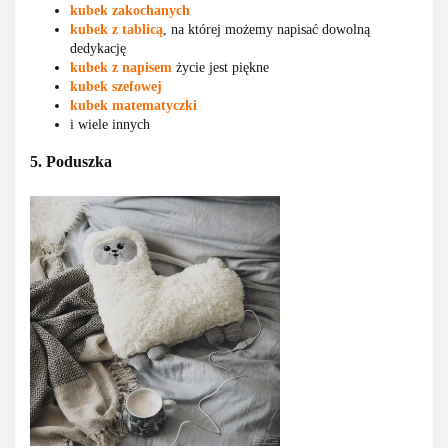
kubek zakochanych
kubek z tablicą
, na której możemy napisać dowolną
dedykację
kubek z napisem
życie jest piękne
kubek szefowej
kubek matematyczki
i wiele innych
5. Poduszka