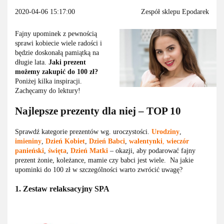
2020-04-06 15:17:00
Zespół sklepu Epodarek
Fajny upominek z pewnością
sprawi kobiecie wiele radości i
będzie doskonałą pamiątką na
długie lata.
Jaki prezent
możemy zakupić do 100 zł?
Poniżej kilka inspiracji.
Zachęcamy do lektury!
Najlepsze prezenty dla niej ‒ TOP 10
Sprawdź kategorie prezentów wg. uroczystości.
Urodziny
,
imieniny
,
Dzień Kobiet
,
Dzień Babci
,
walentynki
,
wieczór
panieński
,
święta
,
Dzień Matki
‒ okazji, aby podarować fajny
prezent żonie, koleżance, mamie czy babci jest wiele. Na jakie
upominki do 100 zł w szczególności warto zwrócić uwagę?
1. Zestaw relaksacyjny SPA