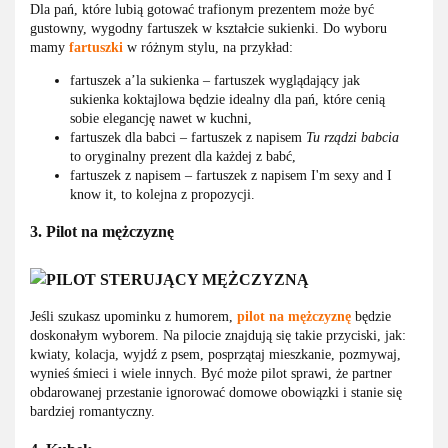
Dla pań, które lubią gotować trafionym prezentem może być
gustowny, wygodny fartuszek w kształcie sukienki. Do wyboru
mamy
fartuszki
w różnym stylu, na przykład:
fartuszek a’la sukienka ‒ fartuszek wyglądający jak
sukienka koktajlowa będzie idealny dla pań, które cenią
sobie elegancję nawet w kuchni,
fartuszek dla babci ‒ fartuszek z napisem
Tu rządzi babcia
to oryginalny prezent dla każdej z babć,
fartuszek z napisem ‒ fartuszek z napisem I'm sexy and I
know it, to kolejna z propozycji.
3. Pilot na mężczyznę
Jeśli szukasz upominku z humorem,
pilot na mężczyznę
będzie
doskonałym wyborem. Na pilocie znajdują się takie przyciski, jak:
kwiaty, kolacja, wyjdź z psem, posprzątaj mieszkanie, pozmywaj,
wynieś śmieci i wiele innych. Być może pilot sprawi, że partner
obdarowanej przestanie ignorować domowe obowiązki i stanie się
bardziej romantyczny.