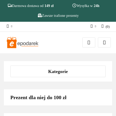
Szukaj
Darmowa dostawa od
149 zł
Wysyłka w
24h
Zawsze trafione prezenty
(
0
)
Zaloguj się
Zarejestruj się
Dodaj zgłoszenie
Zgody cookies
Kategorie
Prezent dla niej do 100 zł