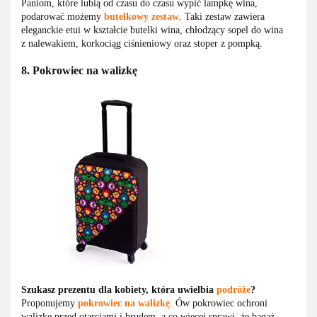
Paniom, które lubią od czasu do czasu wypić lampkę wina,
podarować możemy
butelkowy zestaw
. Taki zestaw zawiera
eleganckie etui w kształcie butelki wina, chłodzący sopel do wina
z nalewakiem, korkociąg ciśnieniowy oraz stoper z pompką.
8. Pokrowiec na walizkę
Szukasz prezentu dla kobiety, która uwielbia
podróże
?
Proponujemy
pokrowiec na walizkę
. Ów pokrowiec ochroni
walizkę przed otarciami i brudem, a co więcej sprawi, że bagaż