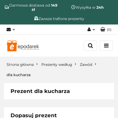
Szukaj
Darmowa dostawa od
149
Wysyłka w
24h
zł
Zawsze trafione prezenty
(
0
)
Zaloguj się
Zarejestruj się
Dodaj zgłoszenie
Strona główna
Prezenty według
Zawód
Zgody cookies
dla kucharza
Prezent dla kucharza
Dopasuj prezent