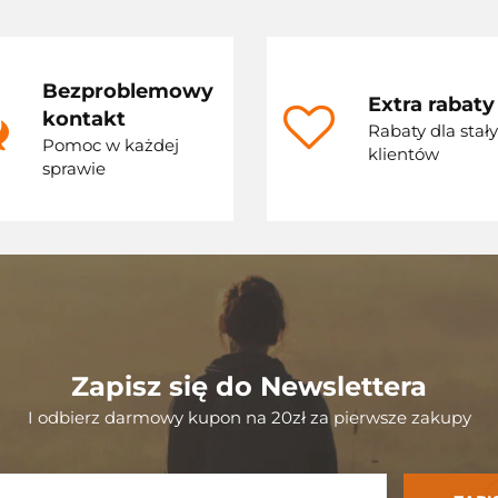
Bezproblemowy
Extra rabaty
kontakt
Rabaty dla stał
Pomoc w każdej
klientów
sprawie
Zapisz się do Newslettera
I odbierz darmowy kupon na 20zł za pierwsze zakupy