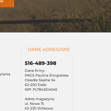
DANE ADRESOWE
516-489-398
Dane firmy:
ytania
PKGS Paulina Śmigielska
Osiedle Skalne 34
62-200 Dalki
NIP: PL7842514045
Adres magazynu:
ul. Nowa 7c
62-230 Witkowo