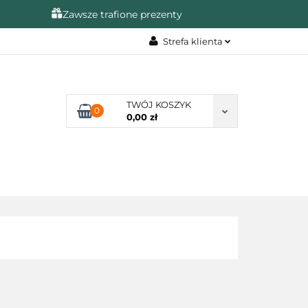
Zawsze trafione prezenty
Strefa klienta
A
Zaloguj się
Zarejestruj się
TWÓJ KOSZYK
0
Dodaj zgłoszenie
0,00 zł
Zgody cookies
KAZJE
❤️ULUBIONE❤️