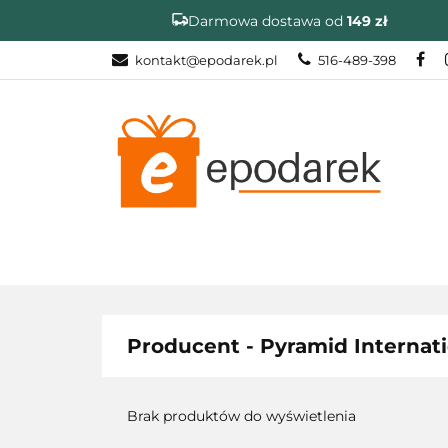
Darmowa dostawa od
149 zł
kontakt@epodarek.pl
516-489-398
DZIEŃ OJCA
NA OKAZJE
DZIEŃ OJCA
ZAKOŃCZENIE R
Producent - Pyramid Internati
Brak produktów do wyświetlenia