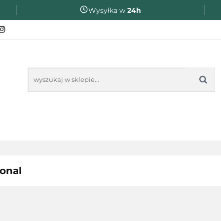
Wysyłka w
24h
ZAKOŃCZENIE ROKU SZKOLNEGO
PREZENTY DL
❤️ULUBIONE❤️
OKU SZKOLNEGO
PREZENTY DLA
NA O
onal